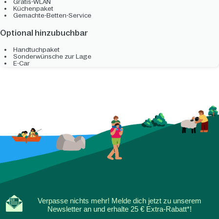
Gratis-WLAN
Küchenpaket
Gemachte-Betten-Service
Optional hinzubuchbar
Handtuchpaket
Sonderwünsche zur Lage
E-Car
Verpasse nichts mehr! Melde dich jetzt zu unserem
Newsletter an und erhalte 25 € Extra-Rabatt*!