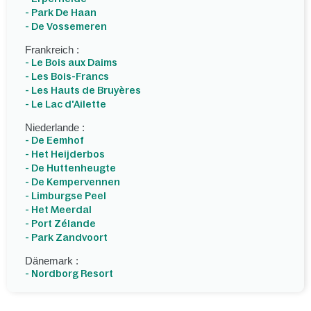
- Park De Haan
- De Vossemeren
Frankreich :
- Le Bois aux Daims
- Les Bois-Francs
- Les Hauts de Bruyères
- Le Lac d'Ailette
Niederlande :
- De Eemhof
- Het Heijderbos
- De Huttenheugte
- De Kempervennen
- Limburgse Peel
- Het Meerdal
- Port Zélande
- Park Zandvoort
Dänemark :
- Nordborg Resort