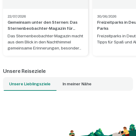
22/07/2026
30/06/2026
Gemeinsam unter den Sternen: Das
Freizeitparks in De
Sternenbeobachter-Magazin für
Parks
unvergessliche Sommerabende
Das Sternenbeobachter-Magazin macht
Freizeitparks in Deu
aus dem Blick in den Nachthimmel
Tipps für Spaß und A
gemeinsame Erinnerungen, besondere
Gespräche und unvergessliche
Sommermomente.
Unsere Reiseziele
Unsere Lieblingsziele
In meiner Nähe