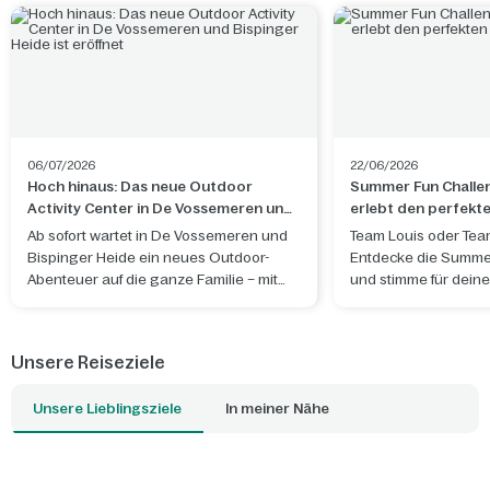
06/07/2026
22/06/2026
Hoch hinaus: Das neue Outdoor
Summer Fun Challe
Activity Center in De Vossemeren und
erlebt den perfek
Bispinger Heide ist eröffnet
Ab sofort wartet in De Vossemeren und
Team Louis oder Tea
Bispinger Heide ein neues Outdoor-
Entdecke die Summe
Abenteuer auf die ganze Familie – mit
und stimme für deine
Kletterparcours, Spaß und jeder Menge
Nervenkitzel.
Unsere Reiseziele
Unsere Lieblingsziele
In meiner Nähe