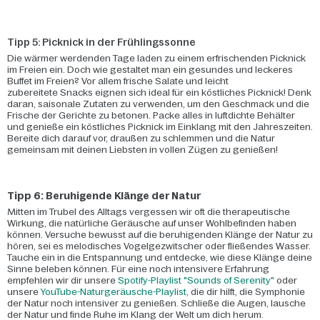
Tipp 5: Picknick in der Frühlingssonne
Die wärmer werdenden Tage laden zu einem erfrischenden Picknick
im Freien ein. Doch wie gestaltet man ein gesundes und leckeres
Buffet im Freien? Vor allem frische Salate und leicht
zubereitete Snacks eignen sich ideal für ein köstliches Picknick! Denk
daran, saisonale Zutaten zu verwenden, um den Geschmack und die
Frische der Gerichte zu betonen. Packe alles in luftdichte Behälter
und genieße ein köstliches Picknick im Einklang mit den Jahreszeiten.
Bereite dich darauf vor, draußen zu schlemmen und die Natur
gemeinsam mit deinen Liebsten in vollen Zügen zu genießen!
Tipp 6: Beruhigende Klänge der Natur
Mitten im Trubel des Alltags vergessen wir oft die therapeutische
Wirkung, die natürliche Geräusche auf unser Wohlbefinden haben
können. Versuche bewusst auf die beruhigenden Klänge der Natur zu
hören, sei es melodisches Vogelgezwitscher oder fließendes Wasser.
Tauche ein in die Entspannung und entdecke, wie diese Klänge deine
Sinne beleben können. Für eine noch intensivere Erfahrung
empfehlen wir dir unsere
Spotify-Playlist "Sounds of Serenity"
oder
unsere
YouTube-Naturgeräusche-Playlist
, die dir hilft, die Symphonie
der Natur noch intensiver zu genießen. Schließe die Augen, lausche
der Natur und finde Ruhe im Klang der Welt um dich herum.