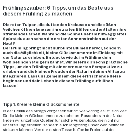
Frühlingszauber: 6 Tipps, um das Beste aus
diesem Frühling zu machen
Die roten Tulpen, die duftenden Krokusse und die süßen
Veilchen öffnen langsam ihre zarten Blüten und entfalten ihre
strahlende Farben, während die Sonne über sie hinweggleitet.
Spürst du auch schon die ersten Sonnenstrahlen auf der
Haut?
Der Frühling bringt nicht nur bunte Blumen hervor, sondern
auch die Möglichkeit, kleine Glücksmomente im Einklang mit
der Natur zu erleben. Entdecke wie du im Frühling dein
Wohlbefinden steigern kannst. Wir liefern dir sechs praktische
Tipps, um den Frühling mit einer erneuerten Perspektive zu
erleben und die kleinen Freuden der Natur in deinen Alltag zu
integrieren. Lass uns gemeinsam diese erfrischende Reise
beginnen und dein Leben in diesem Frühling aufblühen
lassen!
Tipp 1: Kreiere kleine Glücksmomente
In der Hektik des Alltags vergessen wir oft, wie wichtig es ist, sich Zeit
für die kleinen Glücksmomente zu nehmen. Besonders in der Natur
finden wir unzählige Quellen für solche Augenblicke, die nicht nur
unseren Tag erhellen, sondern auch langfristig unser Wohlbefinden
steigern können. Von der ersten Tasse Kaffee im Freien auf der