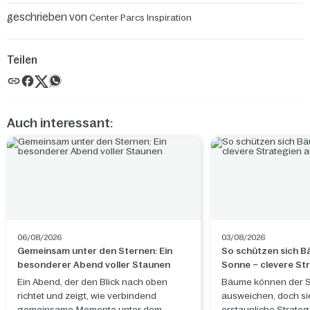
geschrieben von
Center Parcs Inspiration
Teilen
Auch interessant:
06/08/2026
03/08/2026
Gemeinsam unter den Sternen: Ein
So schützen sich B
besonderer Abend voller Staunen
Sonne – clevere St
Natur
Ein Abend, der den Blick nach oben
Bäume können der S
richtet und zeigt, wie verbindend
ausweichen, doch s
gemeinsame Momente unter dem
erstaunliche Strateg