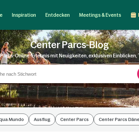
e
Inspiration
Entdecken
Meetings & Events
Center Parcs-Blog
Parcs-Online-Erlebnis mit Neuigkeiten, exklusiven Einblicken,
qua Mundo
Ausflug
Center Parcs
Center Parcs Dän