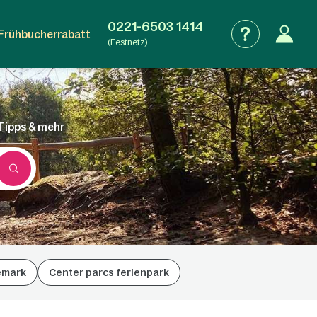
0221-6503 1414
Frühbucherrabatt
(Festnetz)
 Tipps & mehr
emark
Center parcs ferienpark