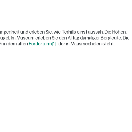
angenheit und erleben Sie, wie Terhills einst aussah. Die Höhen,
hügel. Im Museum erleben Sie den Alltag damaliger Bergleute. Die
ch in dem alten
Förderturm
[1]
, der in Maasmechelen steht.