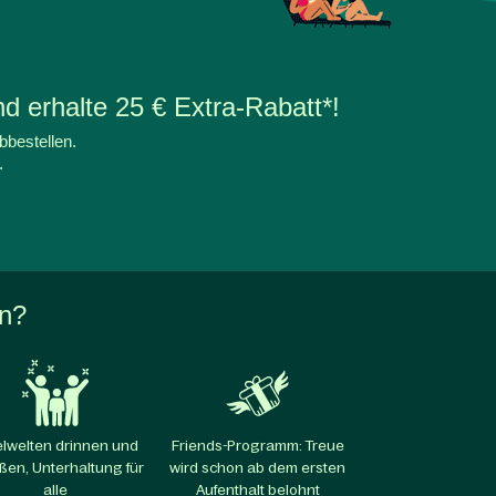
d erhalte 25 € Extra-Rabatt*!
bbestellen.
.
en?
elwelten drinnen und
Friends-Programm: Treue
ßen, Unterhaltung für
wird schon ab dem ersten
alle​
Aufenthalt belohnt