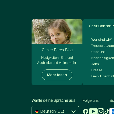
Über Center P
Wer sind wir?
Treueprogram
Center Parcs-Blog
Über uns
Neuigkeiten, Ein- und
Nachhaltigkei
Ausblicke und vieles mehr.
Jobs
Presse
Mehr lesen
Dein Aufenhal
Wähle deine Sprache aus
Folge uns
Si
Deutsch (DE)