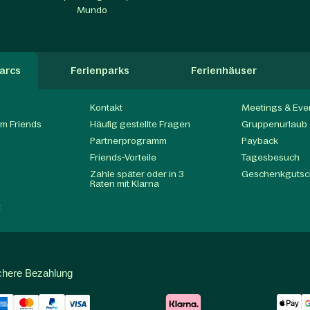
Mundo
arcs
Ferienparks
Ferienhäuser
Kontakt
Meetings & Eve
m Friends
Häufig gestellte Fragen
Gruppenurlaub
Partnerprogramm
Payback
t
Friends-Vorteile
Tagesbesuch
Zahle später oder in 3
Geschenkgutsc
Raten mit Klarna
t
chere Bezahlung