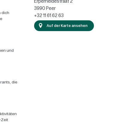
Erperheidestraat 2
3990
Peer
 dich
+32 11 61 62 63
ie
Auf der Karte ansehen
chen und
rants, die
ktivitäten
-Zeit