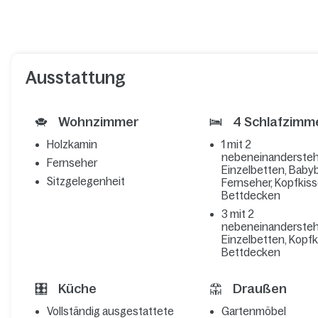
Ausstattung
Wohnzimmer
4 Schlafzimm
Holzkamin
1 mit 2
nebeneinanderste
Fernseher
Einzelbetten, Babyb
Sitzgelegenheit
Fernseher, Kopfkis
Bettdecken
3 mit 2
nebeneinanderste
Einzelbetten, Kopf
Bettdecken
Küche
Draußen
Vollständig ausgestattete
Gartenmöbel