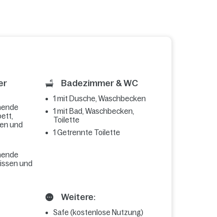
er
Badezimmer & WC
1 mit Dusche, Waschbecken
hende
1 mit Bad, Waschbecken,
ett,
Toilette
sen und
1 Getrennte Toilette
hende
kissen und
Weitere:
Safe (kostenlose Nutzung)