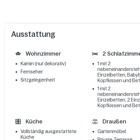
Ausstattung
Wohnzimmer
2 Schlafzimm
Kamin (nur dekorativ)
1 mit 2
nebeneinanderste
Fernseher
Einzelbetten, Babyb
Sitzgelegenheit
Kopfkissen und Be
1 mit 2
nebeneinanderste
Einzelbetten, 2 Ein
Kopfkissen und Be
Küche
Draußen
Vollständig ausgestattete
Gartenmöbel
Küche
Private Terrasse