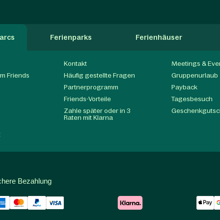
arcs
Ferienparks
Ferienhäuser
Kontakt
Meetings & Eve
m Friends
Häufig gestellte Fragen
Gruppenurlaub
Partnerprogramm
Payback
t
Friends-Vorteile
Tagesbesuch
Zahle später oder in 3
Geschenkgutsc
Raten mit Klarna
t
chere Bezahlung