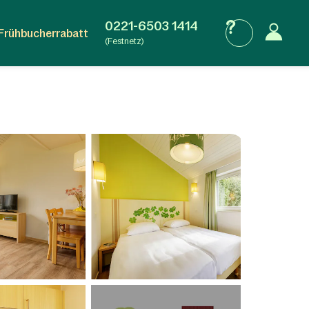
0221-6503 1414
Frühbucherrabatt
(Festnetz)