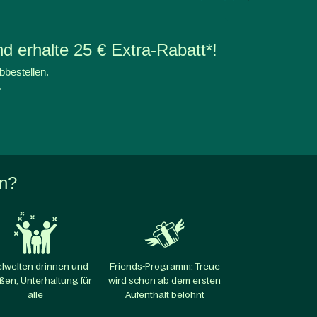
d erhalte 25 € Extra-Rabatt*!
bbestellen.
.
en?
elwelten drinnen und
Friends-Programm: Treue
ßen, Unterhaltung für
wird schon ab dem ersten
alle​
Aufenthalt belohnt