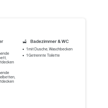
er
Badezimmer & WC
1 mit Dusche, Waschbecken
hende
1 Getrennte Toilette
ett,
ttdecken
hende
zelbetten,
ttdecken