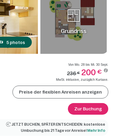
Grundriss
5 photos
Von Mo. 28 bis Mi. 30 Sept.
200
€
236
€
MwSt. inklusive, zuzüglich Kurtaxe.
Preise der flexiblen Anreisen anzeigen
Zur Buchung
JETZT BUCHEN, SPÄTER ENTSCHEIDEN: kostenlose
Umbuchung bis 21 Tage vor Anreise!
Mehr Info