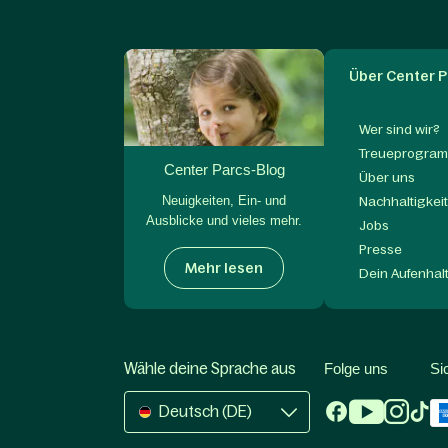
Über Center P
Wer sind wir?
Treueprogram
Center Parcs-Blog
Über uns
Neuigkeiten, Ein- und
Nachhaltigkei
Ausblicke und vieles mehr.
Jobs
Presse
Mehr lesen
Dein Aufenhal
Wähle deine Sprache aus
Folge uns
Si
Deutsch (DE)