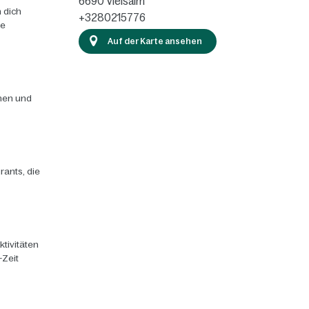
6690
Vielsalm
 dich
+3280215776
ie
Auf der Karte ansehen
chen und
rants, die
ktivitäten
-Zeit