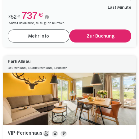
Last Minute
737
€
752
€
MwSt. inklusive, zuzüglich Kurtaxe.
Mehr Info
Zur Buchung
Park Allgäu
,
,
Deutschland
Süddeutschland
Leutkirch
VIP-Ferienhaus