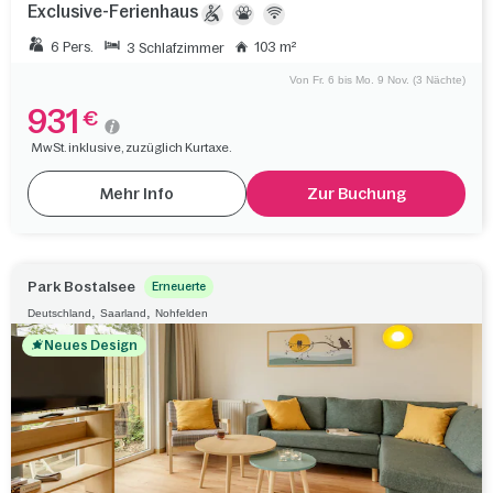
Exclusive-Ferienhaus
6 Pers.
103 m²
3 Schlafzimmer
Von Fr. 6 bis Mo. 9 Nov. (3 Nächte)
931
€
MwSt. inklusive, zuzüglich Kurtaxe.
Mehr Info
Zur Buchung
Park Bostalsee
Erneuerte
,
,
Deutschland
Saarland
Nohfelden
Neues Design