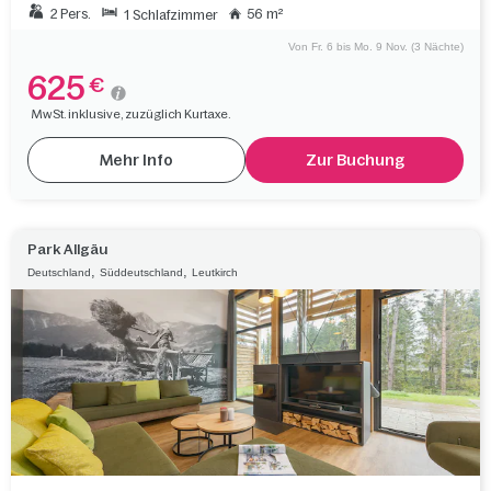
2 Pers.
56 m²
1 Schlafzimmer
Von Fr. 6 bis Mo. 9 Nov. (3 Nächte)
625
€
MwSt. inklusive, zuzüglich Kurtaxe.
Mehr Info
Zur Buchung
Park Allgäu
,
,
Deutschland
Süddeutschland
Leutkirch