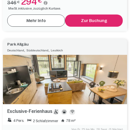
294
€
346
€
MwSt. inklusive, zuzüglich Kurtaxe.
Mehr Info
Zur Buchung
Park Allgäu
,
,
Deutschland
Süddeutschland
Leutkirch
Exclusive-Ferienhaus
4 Pers.
78 m²
2 Schlafzimmer
Von Fr. 25 bis Mo. 28 Sept. (3 Nächte)