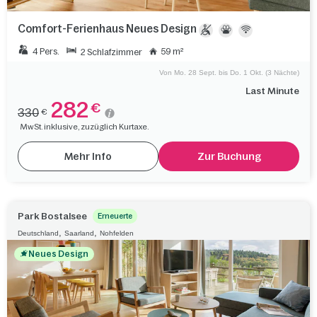
Comfort-Ferienhaus Neues Design
4 Pers.
59 m²
2 Schlafzimmer
Von Mo. 28 Sept. bis Do. 1 Okt. (3 Nächte)
Last Minute
282
€
330
€
MwSt. inklusive, zuzüglich Kurtaxe.
Mehr Info
Zur Buchung
Park Bostalsee
Erneuerte
,
,
Deutschland
Saarland
Nohfelden
Neues Design