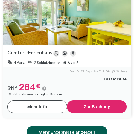
Comfort-Ferienhaus
4 Pers.
65 m²
2 Schlafzimmer
Von Di. 29 Sept. bis Fr. 2 Okt. (3 Nächte)
Last Minute
264
€
311
€
MwSt. inklusive, zuzüglich Kurtaxe.
Mehr Info
Zur Buchung
Mehr Ergebnisse anzeigen