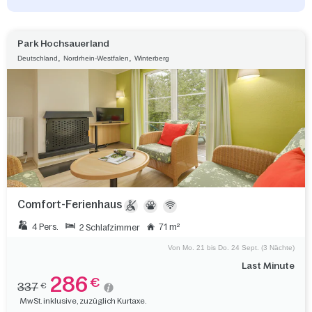
Park Hochsauerland
,
,
Deutschland
Nordrhein-Westfalen
Winterberg
Comfort-Ferienhaus
4 Pers.
71 m²
2 Schlafzimmer
Von Mo. 21 bis Do. 24 Sept. (3 Nächte)
Last Minute
286
€
337
€
MwSt. inklusive, zuzüglich Kurtaxe.