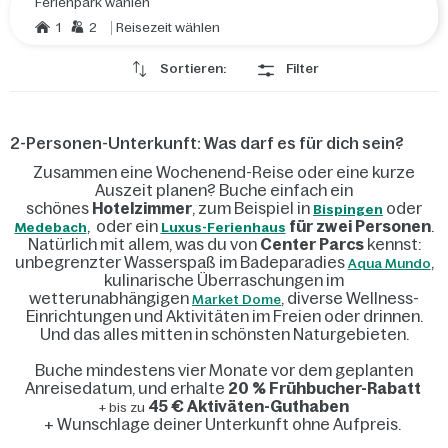
Ferienpark wählen
1
2
Reisezeit wählen
Sortieren:
Filter
2-Personen-Unterkunft: Was darf es für dich sein?
Zusammen eine Wochenend-Reise oder eine kurze
Auszeit planen? Buche einfach ein
schönes
Hotelzimmer
, zum Beispiel in
oder
Bispingen
, oder ein
für zwei Personen
.
Medebach
Luxus-Ferienhaus
Natürlich mit allem, was du von
Center Parcs
kennst:
unbegrenzter Wasserspaß im Badeparadies
,
Aqua Mundo
kulinarische Überraschungen im
wetterunabhängigen
, diverse Wellness-
Market Dome
Einrichtungen und Aktivitäten im Freien oder drinnen.
Und das alles mitten in schönsten Naturgebieten.
Buche mindestens vier Monate vor dem geplanten
Anreisedatum, und erhalte
20 % Frühbucher-Rabatt
45 € Aktiväten-Guthaben
+ bis zu
+ Wunschlage deiner Unterkunft ohne Aufpreis.