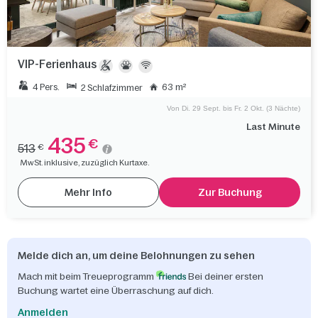
VIP-Ferienhaus
4 Pers.
63 m²
2 Schlafzimmer
Von Di. 29 Sept. bis Fr. 2 Okt. (3 Nächte)
Last Minute
435
€
513
€
MwSt. inklusive, zuzüglich Kurtaxe.
Mehr Info
Zur Buchung
Melde dich an, um deine Belohnungen zu sehen
Mach mit beim Treueprogramm
Bei deiner ersten
Buchung wartet eine Überraschung auf dich.
Anmelden