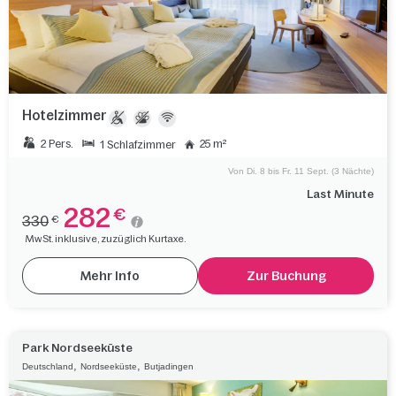
Hotelzimmer
2 Pers.
25 m²
1 Schlafzimmer
Von Di. 8 bis Fr. 11 Sept. (3 Nächte)
Last Minute
282
€
330
€
MwSt. inklusive, zuzüglich Kurtaxe.
Mehr Info
Zur Buchung
Park Nordseeküste
,
,
Deutschland
Nordseeküste
Butjadingen