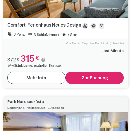
Comfort-Ferienhaus Neues Design
6 Pers.
73 m²
3 Schlafzimmer
Von Mo. 28 Sept. bis Do. 1 Okt. (3 Nächte)
Last Minute
315
€
372
€
MwSt. inklusive, zuzüglich Kurtaxe.
Mehr Info
Zur Buchung
Park Nordseeküste
,
,
Deutschland
Nordseeküste
Butjadingen