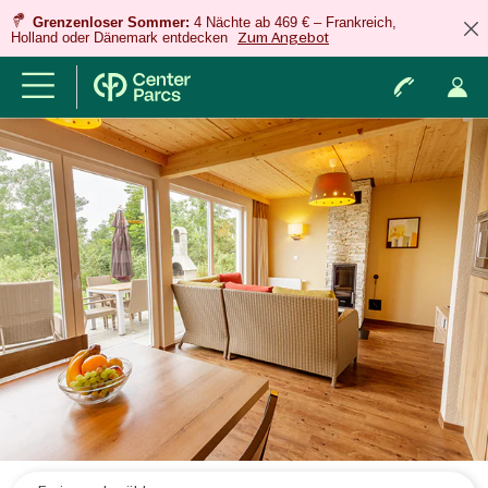
Grenzenloser Sommer:
4 Nächte ab 469 € – Frankreich,
Holland oder Dänemark entdecken
Zum Angebot