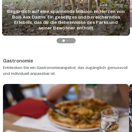
E
B
Begib dich auf eine spannende Mission im Herzen von
Bois Aux Daims. Ein geselliges und bereicherndes
Erlebnis, das dir die Geheimnisse des Parks und
seiner Bewohner enthüllt
Gastronomie
Entdecken Sie ein Gastronomieangebot, das zugänglich, genussvoll
und individuell anpassbar ist.