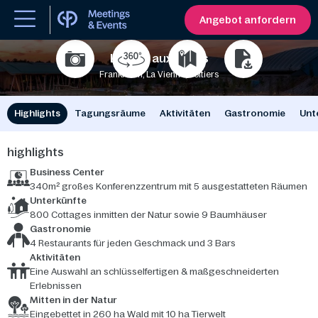
Angebot anfordern
Le Bois aux Daims
Frankreich, La Vienne, Poitiers
160
1500
Highlights
Tagungsräume
Aktivitäten
Gastronomie
Unt
highlights
Business Center
340m² großes Konferenzzentrum mit 5 ausgestatteten Räumen
Unterkünfte
800 Cottages inmitten der Natur sowie 9 Baumhäuser
Gastronomie
4 Restaurants für jeden Geschmack und 3 Bars
Aktivitäten
Eine Auswahl an schlüsselfertigen & maßgeschneiderten
Erlebnissen
Mitten in der Natur
Eingebettet in 260 ha Wald mit 10 ha Tierwelt